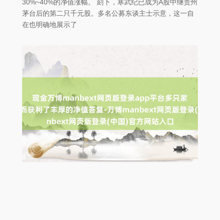
30%~40%的净值涨幅。 刻下，寒武纪已成为A股中继贵州
茅台后的第二只千元股。多名公募东谈主士示意，这一自
在也明确地展示了