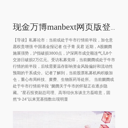
现金万博manbext网页版登录app平台履历过3年傍边的诊治-万博manbext网页版登录(中国)官方网站入口
【导读】私募论市：当前或处于牛市行情前半段，加仓意
愿权贵增强 中国基金报记者 任子青 吴君 近期，A股阛阓
施展强势，沪指破损3800点，沪深两市成交额连气儿8个
交游日破损2万亿元。受访私募觉得，当前阛阓或处于牛市
行情的前半段，后续需要温存影响资金风险偏好和流动性
预期的干系成分。记者了解到，当前股票私募机构积极加
仓，重心布局科技、糜费、生物医药等处所。 当前阛阓或
处于牛市行情前半段 “阛阓关于牛市的怀疑正在逐步隐
藏。”星石投资副总司理、高等结伙东谈主方磊暗意，固
然“9·24”以来宽基指数出现明显