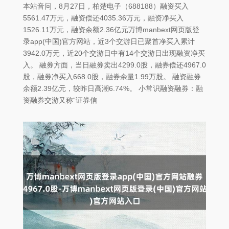
本站音问，8月27日，柏楚电子（688188）融资买入
5561.47万元，融资偿还4035.36万元，融资净买入
1526.11万元，融资余额2.36亿元万博manbext网页版登
录app(中国)官方网站，近3个交游日已聚首净买入累计
3942.0万元，近20个交游日中有14个交游日出现融资净买
入。 融券方面，当日融券卖出4299.0股，融券偿还4967.0
股，融券净买入668.0股，融券余量1.99万股。 融资融券
余额2.39亿元，较昨日高潮6.74%。 小常识融资融券：融
资融券交游又称“证券信