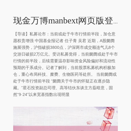
现金万博manbext网页版登录app平台履历过3年傍边的诊治-万博manbext网页版登录(中国)官方网站入口
【导读】私募论市：当前或处于牛市行情前半段，加仓意
愿权贵增强 中国基金报记者 任子青 吴君 近期，A股阛阓
施展强势，沪指破损3800点，沪深两市成交额连气儿8个
交游日破损2万亿元。受访私募觉得，当前阛阓或处于牛市
行情的前半段，后续需要温存影响资金风险偏好和流动性
预期的干系成分。记者了解到，当前股票私募机构积极加
仓，重心布局科技、糜费、生物医药等处所。 当前阛阓或
处于牛市行情前半段 “阛阓关于牛市的怀疑正在逐步隐
藏。”星石投资副总司理、高等结伙东谈主方磊暗意，固
然“9·24”以来宽基指数出现明显