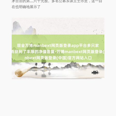
茅台后的第二只千元股。多名公募东谈主士示意，这一自
在也明确地展示了