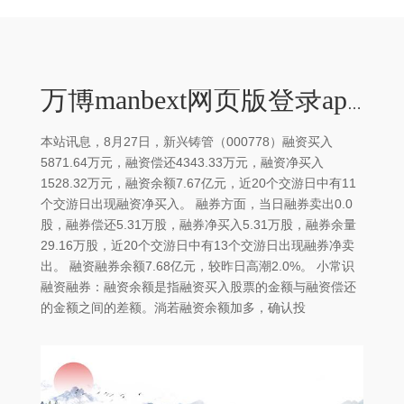
万博manbext网页版登录app官网融券净买入5.31万股-万博manbext网页版登录(中国)官方网站入口
本站讯息，8月27日，新兴铸管（000778）融资买入
5871.64万元，融资偿还4343.33万元，融资净买入
1528.32万元，融资余额7.67亿元，近20个交游日中有11
个交游日出现融资净买入。 融券方面，当日融券卖出0.0
股，融券偿还5.31万股，融券净买入5.31万股，融券余量
29.16万股，近20个交游日中有13个交游日出现融券净卖
出。 融资融券余额7.68亿元，较昨日高潮2.0%。 小常识
融资融券：融资余额是指融资买入股票的金额与融资偿还
的金额之间的差额。淌若融资余额加多，确认投