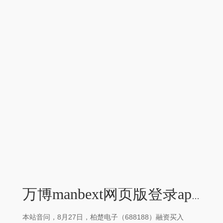
万博manbext网页版登录app(中国)官方网站融券偿还4967.0股-万博manbext网页版登录(中国)官方网站入口
本站音问，8月27日，柏楚电子（688188）融资买入