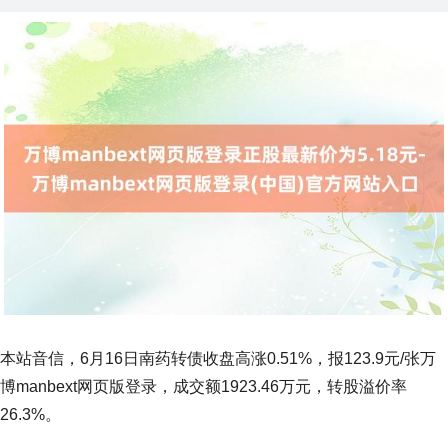
本站音信，6月16日南药转债收盘高涨0.51%，报123.9元/张万
博manbext网页版登录，成交额1923.46万元，转股溢价率
26.3%。