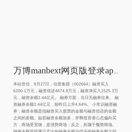
万博manbext网页版登录app娱乐融资融券余额3.44亿元-万博manbext网页版登录(中国)官方网站入口
本站音信，8月27日，信质集团（002664）融资买入
6200.1万元，融资偿还4674.8万元，融资净买入1525.3万
元，融资余额3.44亿元。 融券方面，当日无融券往来。 融
资融券余额3.44亿元，较昨日上升4.64%。 小常识融资融
券：融资余额是指融资买入股票的金额与融资偿还的金额
之间的差额。如若融资余额加多，评释投资者心态偏向买
方，商场受宽饶，是强势商场；反之，则属于颓势商场。
融券余额是指逐日卖出的融券金额与偿还的融券金额之间