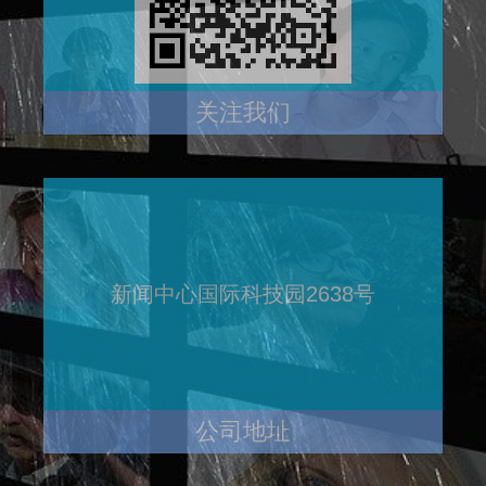
关注我们
新闻中心国际科技园2638号
公司地址