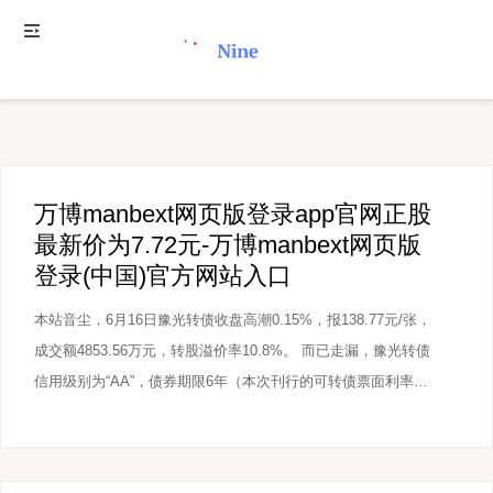
万博manbext网页版登录app官网正股
最新价为7.72元-万博manbext网页版
登录(中国)官方网站入口
本站音尘，6月16日豫光转债收盘高潮0.15%，报138.77元/张，
成交额4853.56万元，转股溢价率10.8%。 而已走漏，豫光转债
信用级别为“AA”，债券期限6年（本次刊行的可转债票面利率第
一年0.10%、第二年0.30%、第三年0.60%、第四年1.00%、第
五年1.50%、第六年2.00%。），对应正股名豫光金铅，正股最
新价为7.72元，转股启动