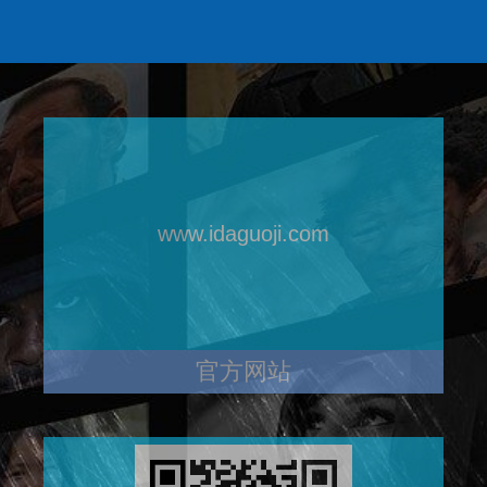
www.idaguoji.com
官方网站