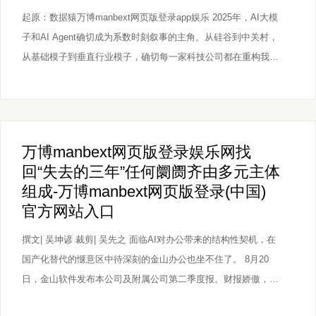
起原：数据猿万博manbext网页版登录app娱乐 2025年，AI大模
子和AI Agent确切成为系数时刻叙事的主角。从硅谷到中关村，
从基础模子到垂直行业模子，确切每一家科技公司都在重构我方
的居品旅途和组织才气，力争搭上这列新的AI快车。但推行比遐
想更复杂，委果能把大模子用好、用深、用出价值的企业，于今
还是少数。 当下，模子越来越大，接口越来越多，调用面孔
万博manbext网页版登录娱乐网找
回“失去的三年”任何阛阓齐由多元主体
组成-万博manbext网页版登录(中国)
官方网站入口
撰文| 吴坤谚 裁剪| 吴先之 面临AI对办公带来的结构性契机，在
国产化替代的惬意区中待深刻的金山办公也坐不住了。 8月20
日，金山软件发布本公司及附属公司第二季度报。财报娇傲，办
公软件及行状分部的收益13.6亿元，同比增长14%，环比增长